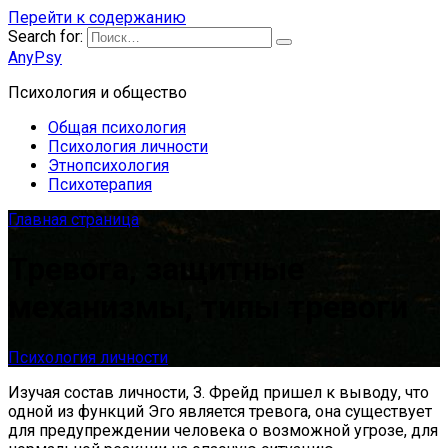
Перейти к содержанию
Search for:
AnyPsy
Психология и общество
Общая психология
Психология личности
Этнопсихология
Психотерапия
Главная страница
Тревога, защитные
механизмы, типы тревоги
Психология личности
Изучая состав личности, З. Фрейд пришел к выводу, что
одной из функций Эго является тревога, она существует
для предупреждении человека о возможной угрозе, для